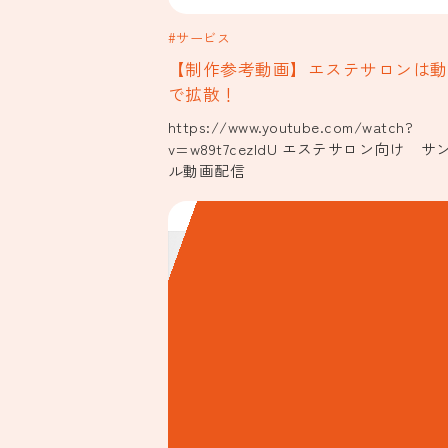
#サービス
【制作参考動画】エステサロンは動
で拡散！
https://www.youtube.com/watch?
v=w89t7cezIdU エステサロン向け サ
ル動画配信