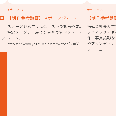
#サービス
#サービス
画
【制作参考動画】スポーツジムPR
【制作参考動
スポーツジム向けに低コストで動画作成。
株式会社弁天堂
特定ターゲット層に分かりやすいフレーム
ラフィックデザ
ワーク。
作・写真撮影な
ンプ
https://www.youtube.com/watch?v=Y...
やブランディン
ポート...